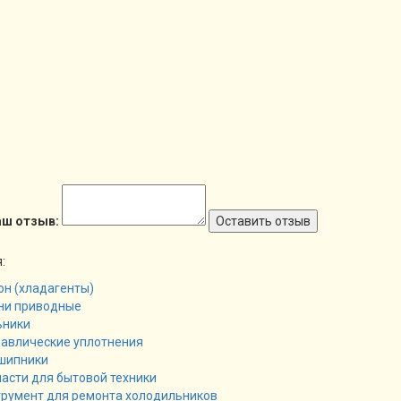
аш отзыв:
Оставить отзыв
:
н (хладагенты)
ни приводные
ьники
равлические уплотнения
шипники
асти для бытовой техники
трумент для ремонта холодильников