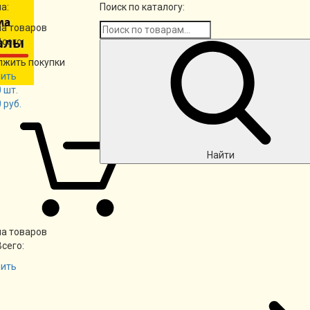
а:
Поиск по каталогу:
а товаров
Всего:
лжить покупки
ить
0
шт.
0
руб.
Найти
а товаров
Всего:
ить