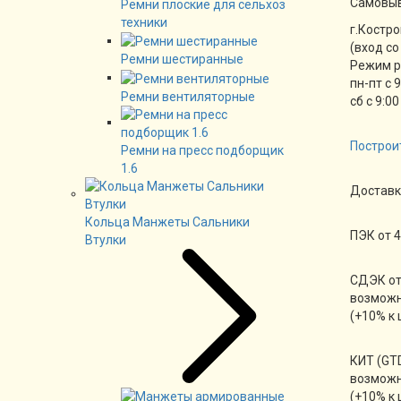
Cамовы
Ремни плоские для сельхоз
техники
г.Костро
(вход со
Ремни шестиранные
Режим 
пн-пт с 
Ремни вентиляторные
сб с 9:00
Построи
Ремни на пресс подборщик
1.6
Доставк
Кольца Манжеты Сальники
ПЭК от 4
Втулки
СДЭК от
возможн
(+10% к 
КИТ (GTD
возможн
(+10% к 