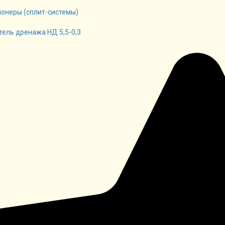
онеры (сплит-системы)
тель дренажа НД 5,5-0,3