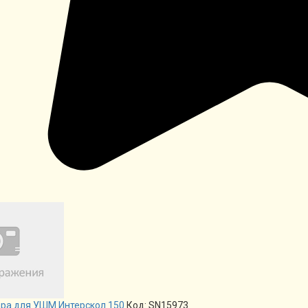
ара для УШМ Интерскол 150
Код: SN15973