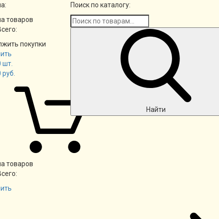
а:
Поиск по каталогу:
а товаров
Всего:
лжить покупки
ить
0
шт.
0
руб.
Найти
а товаров
Всего:
ить