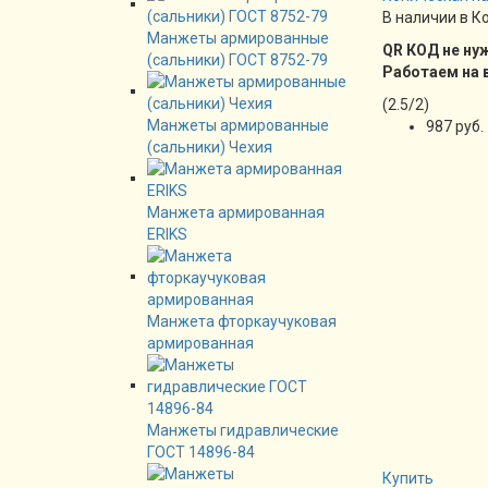
В наличии в К
Манжеты армированные
QR КОД не ну
(сальники) ГОСТ 8752-79
Работаем на 
(
2.5
/
2
)
Манжеты армированные
987 руб.
(сальники) Чехия
Манжета армированная
ERIKS
Манжета фторкаучуковая
армированная
Манжеты гидравлические
ГОСТ 14896-84
Купить