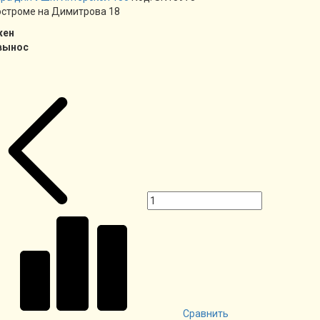
остроме на Димитрова 18
жен
вынос
Сравнить