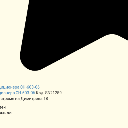
ционера СН-603-06
Код: SN21289
остроме на Димитрова 18
жен
вынос