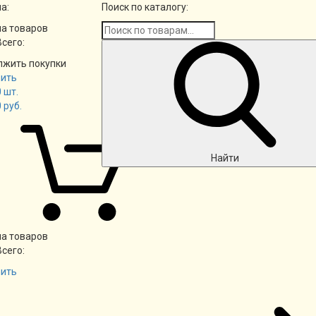
а:
Поиск по каталогу:
а товаров
Всего:
лжить покупки
ить
0
шт.
0
руб.
Найти
а товаров
Всего:
ить