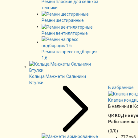
Ремни плоские для сельхоз
техники
Ремни шестиранные
Ремни вентиляторные
Ремни на пресс подборщик
1.6
Кольца Манжеты Сальники
Втулки
В избранное
Клапан конди
В наличии в К
QR КОД не ну
Работаем на 
(
0
/
0
)
777 руб.