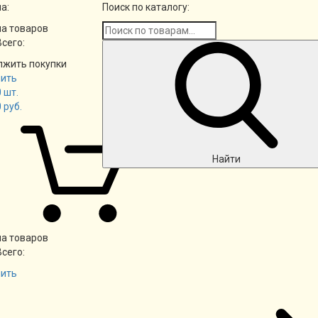
а:
Поиск по каталогу:
а товаров
Всего:
лжить покупки
ить
0
шт.
0
руб.
Найти
а товаров
Всего:
ить