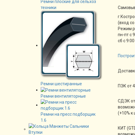
Ремни плоские для сельхоз
Cамовы
техники
г.Костро
(вход со
Режим 
пн-пт с 
сб с 9:00
Построи
Доставк
Ремни шестиранные
ПЭК от 4
Ремни вентиляторные
СДЭК от
возможн
(+10% к 
Ремни на пресс подборщик
1.6
КИТ (GTD
возможн