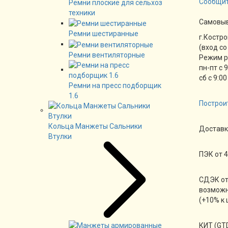
Сообщит
Ремни плоские для сельхоз
техники
Cамовы
Ремни шестиранные
г.Костро
(вход со
Ремни вентиляторные
Режим 
пн-пт с 
сб с 9:00
Ремни на пресс подборщик
1.6
Построи
Кольца Манжеты Сальники
Доставк
Втулки
ПЭК от 4
СДЭК от
возможн
(+10% к 
КИТ (GTD