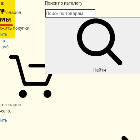
а:
Поиск по каталогу:
а товаров
Всего:
лжить покупки
ить
0
шт.
0
руб.
Найти
а товаров
Всего:
ить