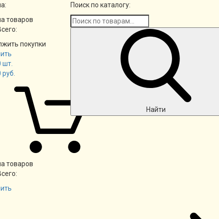
а:
Поиск по каталогу:
а товаров
Всего:
лжить покупки
ить
0
шт.
0
руб.
Найти
а товаров
Всего:
ить