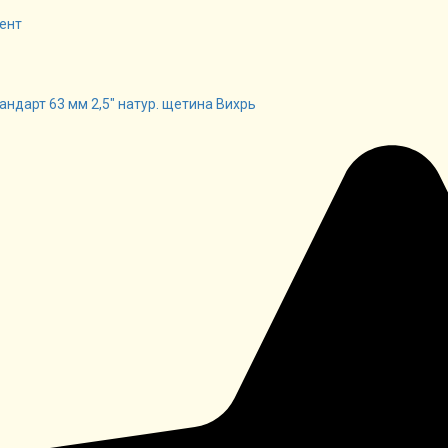
ент
андарт 63 мм 2,5" натур. щетина Вихрь