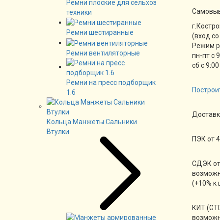
Ремни плоские для сельхоз
Cамовы
техники
г.Костро
Ремни шестиранные
(вход со
Режим 
Ремни вентиляторные
пн-пт с 
сб с 9:00
Ремни на пресс подборщик
Построи
1.6
Доставк
Кольца Манжеты Сальники
Втулки
ПЭК от 4
СДЭК от
возможн
(+10% к 
КИТ (GTD
возможн