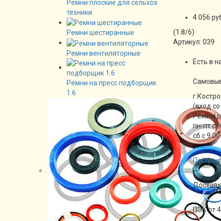
Ремни плоские для сельхоз
техники
4 056 ру
(
1.8
/
6
)
Ремни шестиранные
Артикул:
039
Ремни вентиляторные
Есть в н
Cамовы
Ремни на пресс подборщик
1.6
г.Костро
(вход со
Режим 
пн-пт с 
сб с 9:00
Построи
Доставк
ПЭК от 4