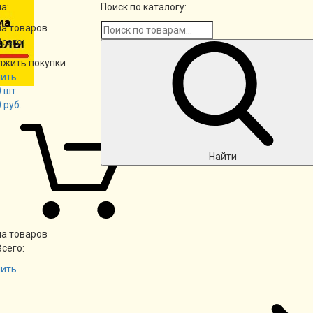
а:
Поиск по каталогу:
а товаров
Всего:
лжить покупки
ить
0
шт.
0
руб.
Найти
а товаров
Всего:
ить