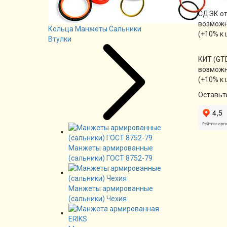
СДЭК от
возможн
Кольца Манжеты Сальники
(+10% к 
Втулки
КИТ (GTD
возможн
(+10% к 
Оставьт
Манжеты армированные
(сальники) ГОСТ 8752-79
Манжеты армированные
(сальники) Чехия