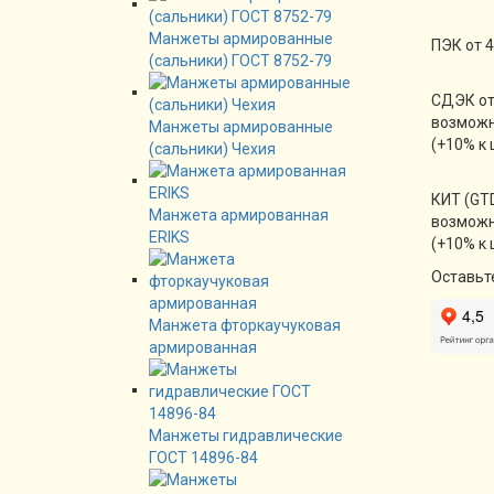
Манжеты армированные
ПЭК от 4
(сальники) ГОСТ 8752-79
СДЭК от
возможн
Манжеты армированные
(+10% к 
(сальники) Чехия
КИТ (GTD
Манжета армированная
возможн
ERIKS
(+10% к 
Оставьт
Манжета фторкаучуковая
армированная
Манжеты гидравлические
ГОСТ 14896-84