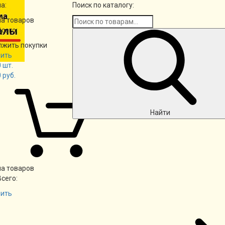
а:
Поиск по каталогу:
а товаров
Всего:
лжить покупки
ить
0
шт.
0
руб.
Найти
а товаров
Всего:
ить