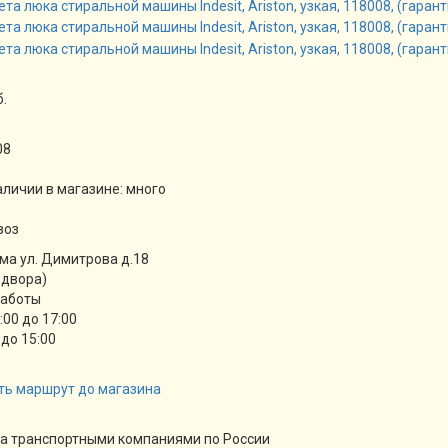
б.
08
аличии в магазине:
много
воз
ма ул. Димитрова д.18
 двора)
работы
9:00 до 17:00
 до 15:00
ть маршрут до магазина
а транспортными компаниями по России