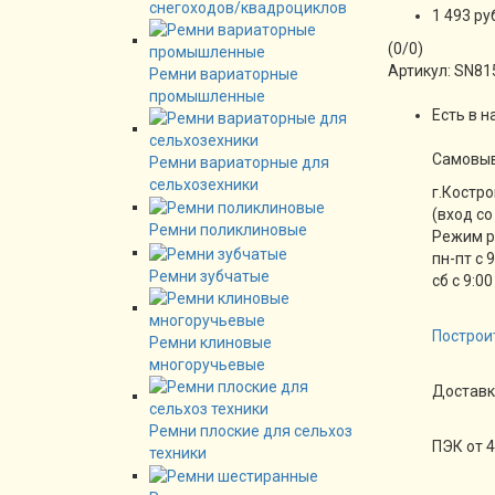
снегоходов/квадроциклов
1 493 ру
(
0
/
0
)
Артикул:
SN81
Ремни вариаторные
промышленные
Есть в н
Cамовы
Ремни вариаторные для
сельхозехники
г.Костро
(вход со
Ремни поликлиновые
Режим 
пн-пт с 
Ремни зубчатые
сб с 9:00
Построи
Ремни клиновые
многоручьевые
Доставк
Ремни плоские для сельхоз
ПЭК от 4
техники