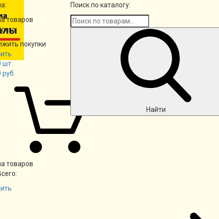
а:
Поиск по каталогу:
а товаров
Всего:
лжить покупки
ить
0
шт.
0
руб.
Найти
а товаров
Всего:
ить