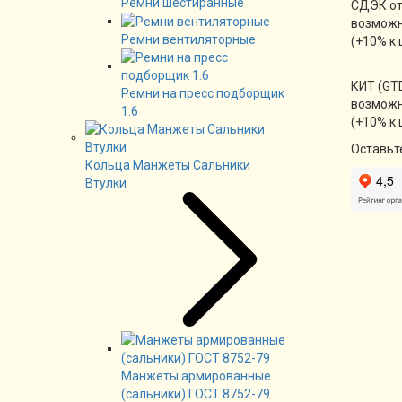
Ремни шестиранные
СДЭК от
возможн
Ремни вентиляторные
(+10% к 
КИТ (GTD
Ремни на пресс подборщик
возможн
1.6
(+10% к 
Оставьт
Кольца Манжеты Сальники
Втулки
Манжеты армированные
(сальники) ГОСТ 8752-79