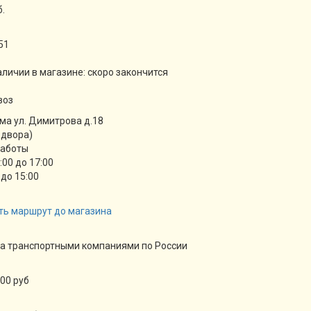
б.
51
аличии в магазине:
скоро закончится
воз
ма ул. Димитрова д.18
 двора)
работы
9:00 до 17:00
 до 15:00
ть маршрут до магазина
а транспортными компаниями по России
00 руб