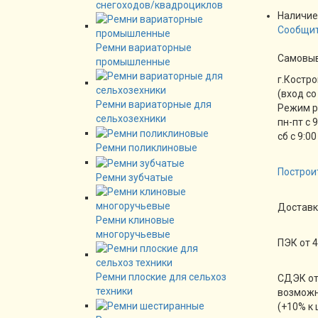
снегоходов/квадроциклов
Наличие
Сообщит
Ремни вариаторные
Cамовы
промышленные
г.Костро
(вход со
Ремни вариаторные для
Режим 
сельхозехники
пн-пт с 
сб с 9:00
Ремни поликлиновые
Построи
Ремни зубчатые
Доставк
Ремни клиновые
многоручьевые
ПЭК от 4
Ремни плоские для сельхоз
СДЭК от
техники
возможн
(+10% к 