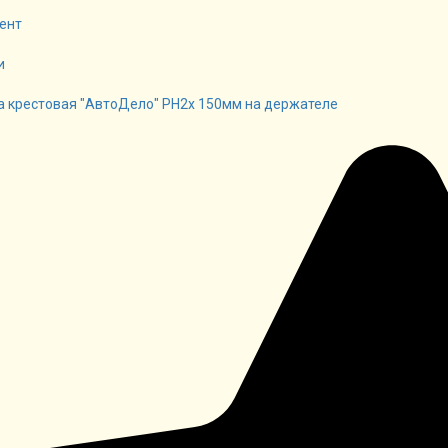
ент
и
а крестовая "АвтоДело" PH2x 150мм на держателе