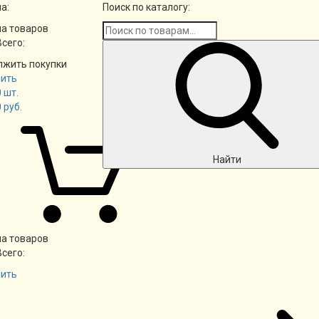
а:
Поиск по каталогу:
а товаров
Всего:
лжить покупки
ить
0
шт.
0
руб.
Найти
а товаров
Всего:
ить