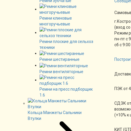
Ремни зубчатые
Сообщит
Cамовы
Ремни клиновые
г.Костро
многоручьевые
(вход со
Режим 
пн-пт с 
Ремни плоские для сельхоз
сб с 9:00
техники
Ремни шестиранные
Построи
Ремни вентиляторные
Доставк
ПЭК от 4
Ремни на пресс подборщик
1.6
СДЭК от
возможн
Кольца Манжеты Сальники
(+10% к 
Втулки
КИТ (GTD