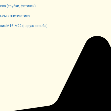
ика (трубки, фитинги)
ъемы пневматика
ник М16-М22 (наруж.резьба)