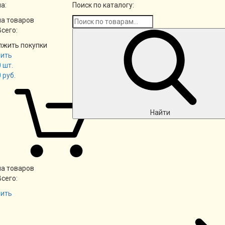
а:
Поиск по каталогу:
а товаров
Всего:
лжить покупки
ить
0
шт.
0
руб.
Найти
а товаров
Всего:
ить