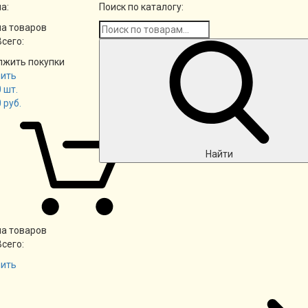
а:
Поиск по каталогу:
а товаров
Всего:
лжить покупки
ить
0
шт.
0
руб.
Найти
а товаров
Всего:
ить