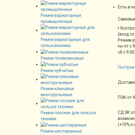
Есть в н
Ремни вариаторные
Cамовы
промышленные
г.Костро
(вход со
Ремни вариаторные для
Режим 
сельхозехники
пн-пт с 
сб с 9:00
Ремни поликлиновые
Построи
Ремни зубчатые
Доставк
Ремни клиновые
многоручьевые
ПЭК от 4
СДЭК от
Ремни плоские для сельхоз
возможн
техники
(+10% к 
Ремни шестиранные