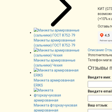
КИТ (GTD
возможн
(+10% к 
Оставьт
Манжеты армированные
(сальники) ГОСТ 8752-79
Описание
Отз
Уплотнительны
Телефон магаз
Манжеты армированные
(сальники) Чехия
Отзывы п
Введите имя:
Манжета армированная
ERIKS
Введите email
Манжета фторкаучуковая
Ваш отзыв:
армированная