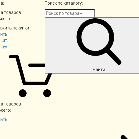
а:
Поиск по каталогу:
а товаров
Всего:
лжить покупки
ить
0
шт.
0
руб.
Найти
а товаров
Всего:
ить