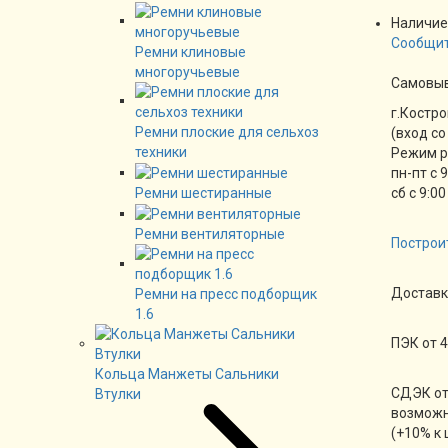
Наличие
Сообщит
Ремни клиновые
многоручьевые
Cамовы
г.Костро
Ремни плоские для сельхоз
(вход со
техники
Режим 
пн-пт с 
Ремни шестиранные
сб с 9:00
Ремни вентиляторные
Построи
Доставк
Ремни на пресс подборщик
1.6
ПЭК от 4
Кольца Манжеты Сальники
СДЭК от
Втулки
возможн
(+10% к 