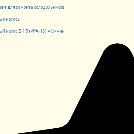
ент для ремонта холодильников
ые насосы
ый насос Z-1.5 (VPA-1S) 41л/мин