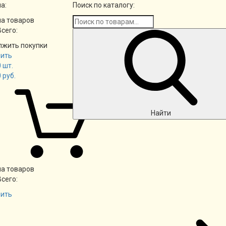
а:
Поиск по каталогу:
а товаров
Всего:
лжить покупки
ить
0
шт.
0
руб.
Найти
а товаров
Всего:
ить