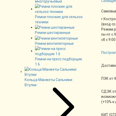
Сообщит
многоручьевые
Cамовы
Ремни плоские для сельхоз
г.Костро
техники
(вход со
Режим 
Ремни шестиранные
пн-пт с 
сб с 9:00
Ремни вентиляторные
Построи
Ремни на пресс подборщик
1.6
Доставк
ПЭК от 4
Кольца Манжеты Сальники
Втулки
СДЭК от
возможн
(+10% к 
КИТ (GTD