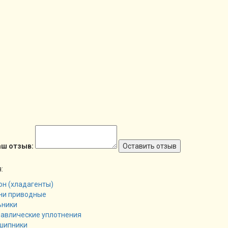
аш отзыв:
Оставить отзыв
:
н (хладагенты)
ни приводные
ьники
равлические уплотнения
шипники